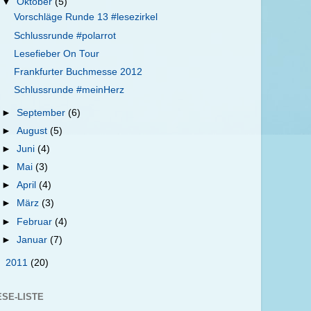
▼
Oktober
(5)
Vorschläge Runde 13 #lesezirkel
Schlussrunde #polarrot
Lesefieber On Tour
Frankfurter Buchmesse 2012
Schlussrunde #meinHerz
►
September
(6)
►
August
(5)
►
Juni
(4)
►
Mai
(3)
►
April
(4)
►
März
(3)
►
Februar
(4)
►
Januar
(7)
►
2011
(20)
ESE-LISTE