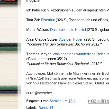
möglich!
Ich habe euch Rezensionen zu den ausgesuchten V
Tom Zai:
Eisenhut
(326 S., Taschenbuch und eBook,
Martin Walser:
Das dreizehnte Kapitel
(270 S., gebu
Alain Claude Sulzer:
Aus den Fugen
(230 S., gebun
**nominiert für den Schweizer Buchpreis 2012**
Thomas Meyer:
Wolkenbruchs wunderliche Reise in
eBook, erschienen 05/12)
**nominiert für den Schweizer Buchpreis 2012**
Auch dieses Mal können alle MitzirklerInnen ihr Bu
(@frau524) freut sich über eure Anfragen, auch onl
von 5%! Herzlichen Dank an dieser Stelle. "Outet" euc
eure @serscher
Eingestellt von
Seraina
um
12:11
Labels:
Runde 13