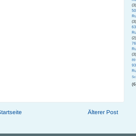
(3
50
Ru
(3
63
Ru
(2
76
Ru
(3
89
93
Ru
Sc
(6
tartseite
Älterer Post