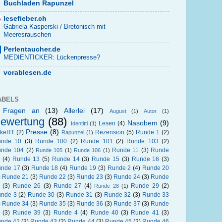
Buchladen Rapunzel
lesefieber.ch
Gabriela Kasperski / Bretonisch mit
Meeresrauschen
Perlentaucher.de
MEDIENTICKER: Lückenpresse?
vorablesen.de
ABELS
 Fragen an
(13)
Allerlei
(17)
August
(1)
Autor
(1)
ewertung
(88)
Nasobem
(9)
Lesen
(4)
Identitti
(1)
Presse
(8)
okeRT
(2)
Rezension
(5)
Runde 1
(2)
Rapunzel
(1)
unde 10
(3)
Runde 100
(2)
Runde 101
(2)
Runde 103
(2)
nde 104
(2)
Runde 11
(3)
Runde
Runde 105
(1)
Runde 106
(1)
(4)
Runde 13
(5)
Runde 14
(3)
Runde 15
(3)
Runde 16
(3)
nde 17
(3)
Runde 18
(4)
Runde 19
(3)
Runde 2
(4)
Runde 20
)
Runde 21
(3)
Runde 22
(3)
Runde 23
(3)
Runde 24
(3)
Runde
(3)
Runde 26
(3)
Runde 27
(4)
Runde 29
(2)
Runde 28
(1)
nde 3
(2)
Runde 30
(3)
Runde 31
(3)
Runde 32
(3)
Runde 33
)
Runde 34
(3)
Runde 35
(3)
Runde 36
(3)
Runde 37
(3)
Runde
(3)
Runde 39
(3)
Runde 4
(4)
Runde 40
(3)
Runde 41
(3)
nde 42
(3)
Runde 43
(2)
Runde 44
(3)
Runde 45
(2)
Runde 46