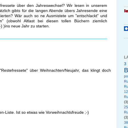
fressete über den Jahreswechsel? Wir lesen in unserem
zlich gibts für die langen Abende übers Jahresende eine
zierten? Wär auch so ne Ausmistete um "entschlackt" und
sten" (obwohl Altlast bei diesen tollen Büchern ziemlich
) )ins neue Jahr zu starten.
L
3
B
Restefressete" über Weihnachten/Neujahr, das klingt doch
p
R
Ru
12
Ru
(3
.
25
n-Liste. Ist so etwas wie Vorweihnachtsfreude ;-)
Ru
(3
38
Ru