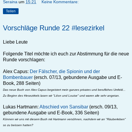
Seraina
um
15:21
Keine Kommentare:
Teilen
Vorschläge Runde 22 #lesezirkel
Liebe Leute
Folgende Titel möchte ich euch zur Abstimmung für die neue
Runde vorschlagen:
Alex Capus:
Der Fälscher, die Spionin und der
Bombenbauer
(ersch. 07/13, gebundene Ausgabe und E-
Book, 288 Seiten)
Das neue Buch von Alex Capus begeistert mein ganzes privates und berufliches Umfeld...
Zu Beginn des #lesezirkels lasen wir "Léon und Louise" und waren alle sehr angetan.
Lukas Hartmann:
Abschied von Sansibar
(ersch. 09/13,
gebundene Ausgabe und E-Book, 336 Seiten)
Können wir uns mit diesem Buch mit Hartmann versöhnen, nachdem wir an "Räuberleben"
so zu beissen hatten?