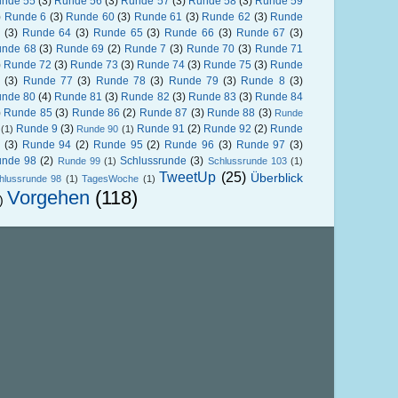
nde 55
(3)
Runde 56
(3)
Runde 57
(3)
Runde 58
(3)
Runde 59
)
Runde 6
(3)
Runde 60
(3)
Runde 61
(3)
Runde 62
(3)
Runde
(3)
Runde 64
(3)
Runde 65
(3)
Runde 66
(3)
Runde 67
(3)
nde 68
(3)
Runde 69
(2)
Runde 7
(3)
Runde 70
(3)
Runde 71
)
Runde 72
(3)
Runde 73
(3)
Runde 74
(3)
Runde 75
(3)
Runde
(3)
Runde 77
(3)
Runde 78
(3)
Runde 79
(3)
Runde 8
(3)
nde 80
(4)
Runde 81
(3)
Runde 82
(3)
Runde 83
(3)
Runde 84
)
Runde 85
(3)
Runde 86
(2)
Runde 87
(3)
Runde 88
(3)
Runde
Runde 9
(3)
Runde 91
(2)
Runde 92
(2)
Runde
(1)
Runde 90
(1)
(3)
Runde 94
(2)
Runde 95
(2)
Runde 96
(3)
Runde 97
(3)
nde 98
(2)
Schlussrunde
(3)
Runde 99
(1)
Schlussrunde 103
(1)
TweetUp
(25)
Überblick
hlussrunde 98
(1)
TagesWoche
(1)
Vorgehen
(118)
)