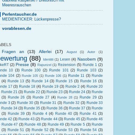
Gabriela Kasperski / Bretonisch mit
Meeresrauschen
Perlentaucher.de
MEDIENTICKER: Lückenpresse?
vorablesen.de
ABELS
 Fragen an
(13)
Allerlei
(17)
August
(1)
Autor
(1)
ewertung
(88)
Nasobem
(9)
Lesen
(4)
Identitti
(1)
Presse
(8)
okeRT
(2)
Rezension
(5)
Runde 1
(2)
Rapunzel
(1)
unde 10
(3)
Runde 100
(2)
Runde 101
(2)
Runde 103
(2)
nde 104
(2)
Runde 11
(3)
Runde
Runde 105
(1)
Runde 106
(1)
(4)
Runde 13
(5)
Runde 14
(3)
Runde 15
(3)
Runde 16
(3)
nde 17
(3)
Runde 18
(4)
Runde 19
(3)
Runde 2
(4)
Runde 20
)
Runde 21
(3)
Runde 22
(3)
Runde 23
(3)
Runde 24
(3)
Runde
(3)
Runde 26
(3)
Runde 27
(4)
Runde 29
(2)
Runde 28
(1)
nde 3
(2)
Runde 30
(3)
Runde 31
(3)
Runde 32
(3)
Runde 33
)
Runde 34
(3)
Runde 35
(3)
Runde 36
(3)
Runde 37
(3)
Runde
(3)
Runde 39
(3)
Runde 4
(4)
Runde 40
(3)
Runde 41
(3)
nde 42
(3)
Runde 43
(2)
Runde 44
(3)
Runde 45
(2)
Runde 46
)
Runde 47
(3)
Runde 48
(3)
Runde 49
(3)
Runde 5
(3)
Runde
(3)
Runde 51
(3)
Runde 52
(3)
Runde 53
(3)
Runde 54
(3)