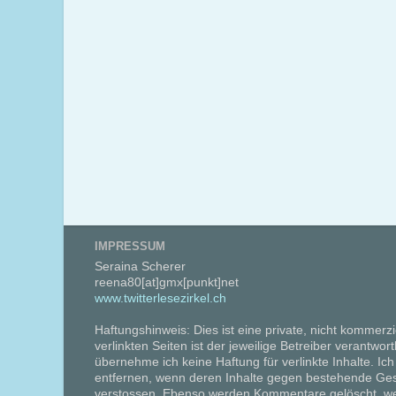
IMPRESSUM
Seraina Scherer
reena80[at]gmx[punkt]net
www.twitterlesezirkel.ch
Haftungshinweis: Dies ist eine private, nicht kommerzi
verlinkten Seiten ist der jeweilige Betreiber verantwort
übernehme ich keine Haftung für verlinkte Inhalte. Ich
entfernen, wenn deren Inhalte gegen bestehende Ge
verstossen. Ebenso werden Kommentare gelöscht, we