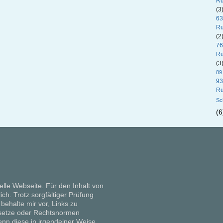
Ru
(3
63
Ru
(2
76
Ru
(3
89
93
Ru
Sc
(6
elle Webseite. Für den Inhalt von
lich. Trotz sorgfältiger Prüfung
 behalte mir vor, Links zu
setze oder Rechtsnormen
nn diese in irgendeiner Weise