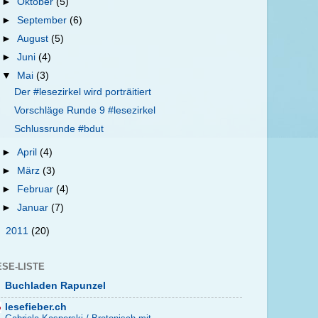
►
Oktober
(5)
►
September
(6)
►
August
(5)
►
Juni
(4)
▼
Mai
(3)
Der #lesezirkel wird porträitiert
Vorschläge Runde 9 #lesezirkel
Schlussrunde #bdut
►
April
(4)
►
März
(3)
►
Februar
(4)
►
Januar
(7)
►
2011
(20)
ESE-LISTE
Buchladen Rapunzel
lesefieber.ch