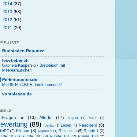
►
2014
(37)
►
2013
(53)
►
2012
(51)
►
2011
(20)
ESE-LISTE
Buchladen Rapunzel
lesefieber.ch
Gabriela Kasperski / Bretonisch mit
Meeresrauschen
Perlentaucher.de
MEDIENTICKER: Lückenpresse?
vorablesen.de
ABELS
 Fragen an
(13)
Allerlei
(17)
August
(1)
Autor
(1)
ewertung
(88)
Nasobem
(9)
Lesen
(4)
Identitti
(1)
Presse
(8)
okeRT
(2)
Rezension
(5)
Runde 1
(2)
Rapunzel
(1)
unde 10
(3)
Runde 100
(2)
Runde 101
(2)
Runde 103
(2)