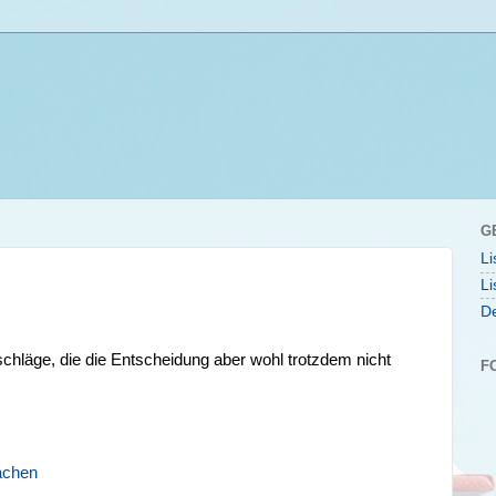
G
Li
Li
De
schläge, die die Entscheidung aber wohl trotzdem nicht
F
achen