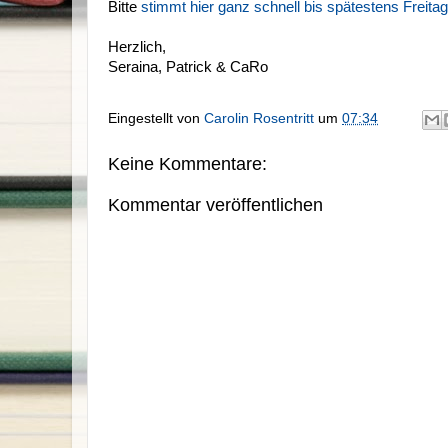
Bitte
stimmt hier ganz schnell bis spätestens Freita
Herzlich,
Seraina, Patrick & CaRo
Eingestellt von
Carolin Rosentritt
um
07:34
Keine Kommentare:
Kommentar veröffentlichen