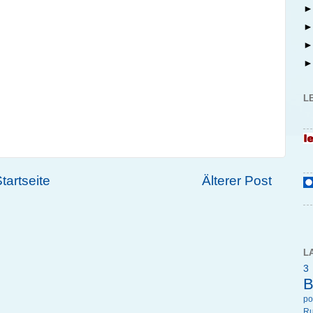
L
tartseite
Älterer Post
L
3
B
p
R