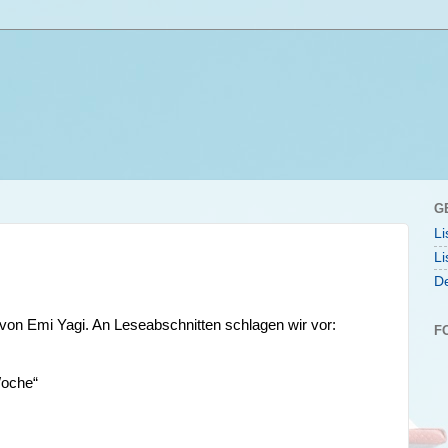
G
Li
Li
De
 von Emi Yagi. An Leseabschnitten schlagen wir vor:
F
Woche“