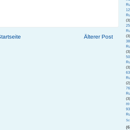
Ru
12
Ru
(3
25
Ru
tartseite
Älterer Post
(3
38
Ru
(3
50
Ru
(3
63
Ru
(2
76
Ru
(3
89
93
Ru
Sc
(6