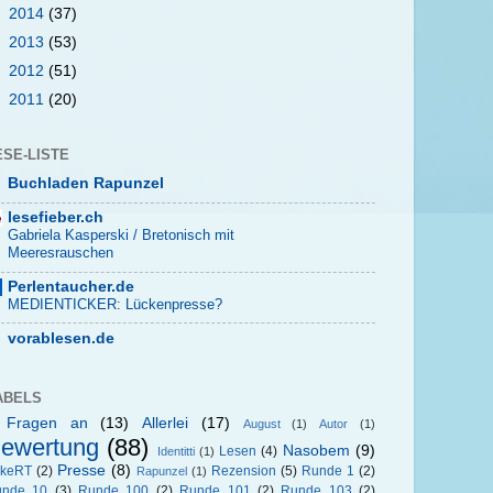
►
2014
(37)
►
2013
(53)
►
2012
(51)
►
2011
(20)
ESE-LISTE
Buchladen Rapunzel
lesefieber.ch
Gabriela Kasperski / Bretonisch mit
Meeresrauschen
Perlentaucher.de
MEDIENTICKER: Lückenpresse?
vorablesen.de
ABELS
 Fragen an
(13)
Allerlei
(17)
August
(1)
Autor
(1)
ewertung
(88)
Nasobem
(9)
Lesen
(4)
Identitti
(1)
Presse
(8)
okeRT
(2)
Rezension
(5)
Runde 1
(2)
Rapunzel
(1)
unde 10
(3)
Runde 100
(2)
Runde 101
(2)
Runde 103
(2)