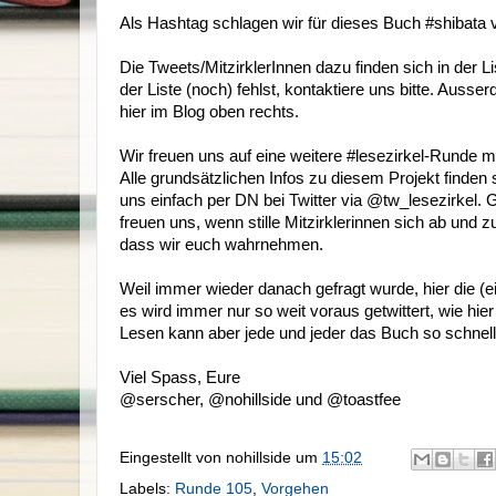
Als Hashtag schlagen wir für dieses Buch #shibata vo
Die Tweets/MitzirklerInnen dazu finden sich in der Li
der Liste (noch) fehlst, kontaktiere uns bitte. Auss
hier im Blog oben rechts.
Wir freuen uns auf eine weitere #lesezirkel-Runde mi
Alle grundsätzlichen Infos zu diesem Projekt finden s
uns einfach per DN bei Twitter via @tw_lesezirkel. 
freuen uns, wenn stille Mitzirklerinnen sich ab und
dass wir euch wahrnehmen.
Weil immer wieder danach gefragt wurde, hier die (ein
es wird immer nur so weit voraus getwittert, wie hie
Lesen kann aber jede und jeder das Buch so schnell
Viel Spass, Eure
@serscher, @nohillside und @toastfee
Eingestellt von
nohillside
um
15:02
Labels:
Runde 105
,
Vorgehen