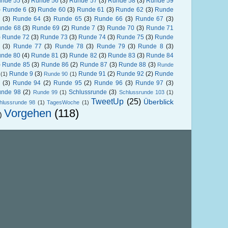
nde 55
(3)
Runde 56
(3)
Runde 57
(3)
Runde 58
(3)
Runde 59
)
Runde 6
(3)
Runde 60
(3)
Runde 61
(3)
Runde 62
(3)
Runde
(3)
Runde 64
(3)
Runde 65
(3)
Runde 66
(3)
Runde 67
(3)
nde 68
(3)
Runde 69
(2)
Runde 7
(3)
Runde 70
(3)
Runde 71
)
Runde 72
(3)
Runde 73
(3)
Runde 74
(3)
Runde 75
(3)
Runde
(3)
Runde 77
(3)
Runde 78
(3)
Runde 79
(3)
Runde 8
(3)
nde 80
(4)
Runde 81
(3)
Runde 82
(3)
Runde 83
(3)
Runde 84
)
Runde 85
(3)
Runde 86
(2)
Runde 87
(3)
Runde 88
(3)
Runde
Runde 9
(3)
Runde 91
(2)
Runde 92
(2)
Runde
(1)
Runde 90
(1)
(3)
Runde 94
(2)
Runde 95
(2)
Runde 96
(3)
Runde 97
(3)
nde 98
(2)
Schlussrunde
(3)
Runde 99
(1)
Schlussrunde 103
(1)
TweetUp
(25)
Überblick
hlussrunde 98
(1)
TagesWoche
(1)
Vorgehen
(118)
)