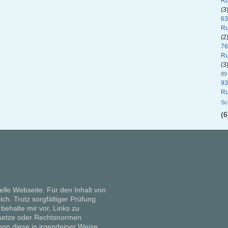
Ru
(3
63
Ru
(2
76
Ru
(3
89
93
Ru
Sc
(6
elle Webseite. Für den Inhalt von
lich. Trotz sorgfältiger Prüfung
 behalte mir vor, Links zu
setze oder Rechtsnormen
nn diese in irgendeiner Weise