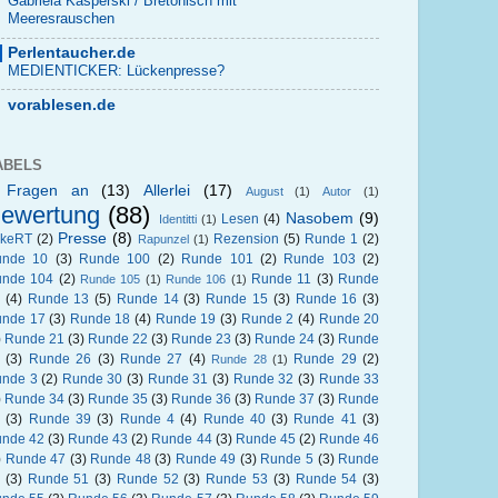
Gabriela Kasperski / Bretonisch mit
Meeresrauschen
Perlentaucher.de
MEDIENTICKER: Lückenpresse?
vorablesen.de
ABELS
 Fragen an
(13)
Allerlei
(17)
August
(1)
Autor
(1)
ewertung
(88)
Nasobem
(9)
Lesen
(4)
Identitti
(1)
Presse
(8)
okeRT
(2)
Rezension
(5)
Runde 1
(2)
Rapunzel
(1)
unde 10
(3)
Runde 100
(2)
Runde 101
(2)
Runde 103
(2)
nde 104
(2)
Runde 11
(3)
Runde
Runde 105
(1)
Runde 106
(1)
(4)
Runde 13
(5)
Runde 14
(3)
Runde 15
(3)
Runde 16
(3)
nde 17
(3)
Runde 18
(4)
Runde 19
(3)
Runde 2
(4)
Runde 20
)
Runde 21
(3)
Runde 22
(3)
Runde 23
(3)
Runde 24
(3)
Runde
(3)
Runde 26
(3)
Runde 27
(4)
Runde 29
(2)
Runde 28
(1)
nde 3
(2)
Runde 30
(3)
Runde 31
(3)
Runde 32
(3)
Runde 33
)
Runde 34
(3)
Runde 35
(3)
Runde 36
(3)
Runde 37
(3)
Runde
(3)
Runde 39
(3)
Runde 4
(4)
Runde 40
(3)
Runde 41
(3)
nde 42
(3)
Runde 43
(2)
Runde 44
(3)
Runde 45
(2)
Runde 46
)
Runde 47
(3)
Runde 48
(3)
Runde 49
(3)
Runde 5
(3)
Runde
(3)
Runde 51
(3)
Runde 52
(3)
Runde 53
(3)
Runde 54
(3)