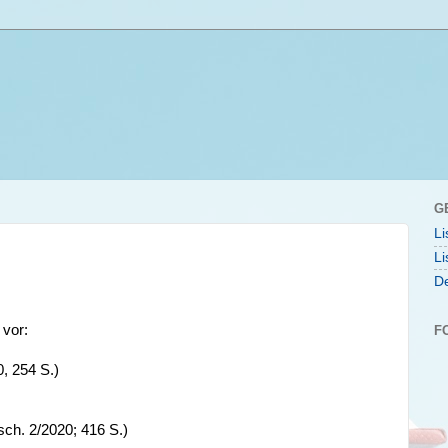
G
Li
Li
De
 vor:
F
, 254 S.)
sch. 2/2020; 416 S.)