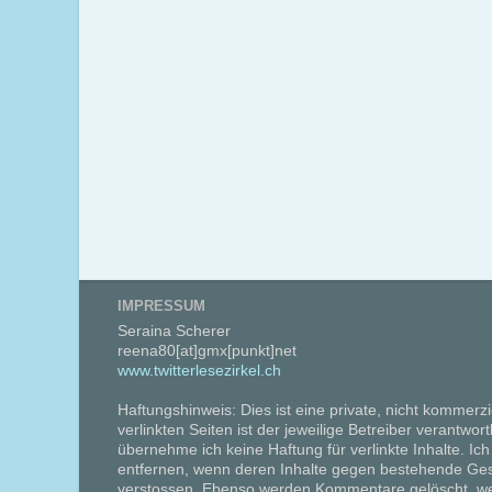
IMPRESSUM
Seraina Scherer
reena80[at]gmx[punkt]net
www.twitterlesezirkel.ch
Haftungshinweis: Dies ist eine private, nicht kommerzi
verlinkten Seiten ist der jeweilige Betreiber verantwort
übernehme ich keine Haftung für verlinkte Inhalte. Ich
entfernen, wenn deren Inhalte gegen bestehende Ge
verstossen. Ebenso werden Kommentare gelöscht, we