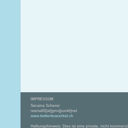
IMPRESSUM
Seraina Scherer
reena80[at]gmx[punkt]net
www.twitterlesezirkel.ch
Haftungshinweis: Dies ist eine private, nicht kommerzi