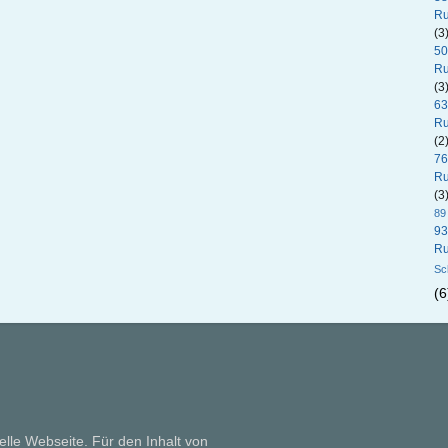
Ru
(3
50
Ru
(3
63
Ru
(2
76
Ru
(3
89
93
Ru
Sc
(6
elle Webseite. Für den Inhalt von