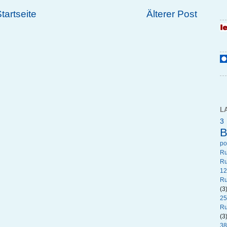
tartseite
Älterer Post
L
3
B
p
R
Ru
12
Ru
(3
25
Ru
(3
38