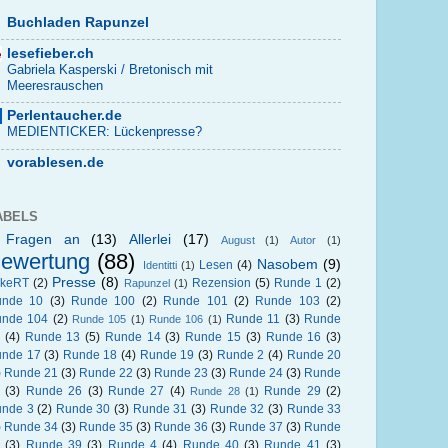
Buchladen Rapunzel
lesefieber.ch
Gabriela Kasperski / Bretonisch mit
Meeresrauschen
Perlentaucher.de
MEDIENTICKER: Lückenpresse?
vorablesen.de
ABELS
 Fragen an
(13)
Allerlei
(17)
August
(1)
Autor
(1)
ewertung
(88)
Nasobem
(9)
Lesen
(4)
Identitti
(1)
Presse
(8)
okeRT
(2)
Rezension
(5)
Runde 1
(2)
Rapunzel
(1)
unde 10
(3)
Runde 100
(2)
Runde 101
(2)
Runde 103
(2)
nde 104
(2)
Runde 11
(3)
Runde
Runde 105
(1)
Runde 106
(1)
(4)
Runde 13
(5)
Runde 14
(3)
Runde 15
(3)
Runde 16
(3)
nde 17
(3)
Runde 18
(4)
Runde 19
(3)
Runde 2
(4)
Runde 20
)
Runde 21
(3)
Runde 22
(3)
Runde 23
(3)
Runde 24
(3)
Runde
(3)
Runde 26
(3)
Runde 27
(4)
Runde 29
(2)
Runde 28
(1)
nde 3
(2)
Runde 30
(3)
Runde 31
(3)
Runde 32
(3)
Runde 33
)
Runde 34
(3)
Runde 35
(3)
Runde 36
(3)
Runde 37
(3)
Runde
(3)
Runde 39
(3)
Runde 4
(4)
Runde 40
(3)
Runde 41
(3)